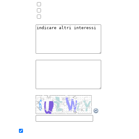
Portale - CMS sito amministrabile
Indicizzazione sui motori di ricerca
nelle prime pagine dei motori
Note
Numero di
pagine
previste
ANTISPAM*
ANTISPAM
digitare il
rispondere
codic che
alla domanda
appare
di sicurezza
*
Con l'invio del presente modulo dichiaro di aver preso visione dell'informativa, 
30/06/2003, relativo alla tutela dei dati personali.