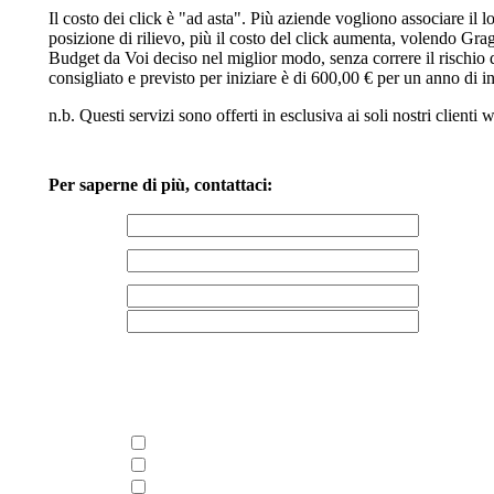
Il costo dei click è "ad asta". Più aziende vogliono associare il 
posizione di rilievo, più il costo del click aumenta, volendo Gra
Budget da Voi deciso nel miglior modo, senza correre il rischio di 
consigliato e previsto per iniziare è di 600,00 € per un anno di i
n.b. Questi servizi sono offerti in esclusiva ai soli nostri clienti
Per saperne di più, contattaci:
Nome e
Indirizzo
Cognome*
Azienda
Indicare Vs.
sito
Telefono*
Provincia
Email*
Indicare i
concorrenti
Indicare la
Preventivo nuovo sito Internet
tipologia di
Restyling sito esistente
interesse
E-commerce CMS amministrabile