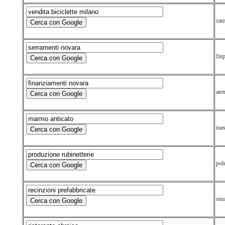
sama
finp
aten
mas
pol
omar