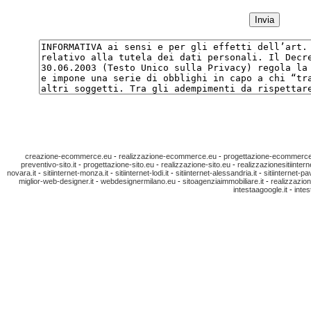
creazione-ecommerce.eu
-
realizzazione-ecommerce.eu
-
progettazione-ecommerc
preventivo-sito.it
-
progettazione-sito.eu
-
realizzazione-sito.eu
-
realizzazionesitiinterne
novara.it
-
sitiinternet-monza.it
-
sitiinternet-lodi.it
-
sitiinternet-alessandria.it
-
sitiinternet-pa
miglior-web-designer.it
-
webdesignermilano.eu
-
sitoagenziaimmobiliare.it
-
realizzazion
intestaagoogle.it
-
intes