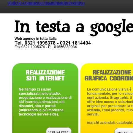
statico
e-commerce
cms
animato
preventivo
Nel tempo ci siamo
La comunicazione visiva è
specializzati nello studio,
fondamentale, per lo svilup
progettazione e realizzazione di
ogni azienda. Gragraphic ti
siti internet, animazioni, siti
offre idee nuove e soluzioni
dinamici, sito e portali
originali per presentare la 
(utilizzando le più moderne
azienda, i tuoi prodotti, i tuo
tecnologie server-side).
servizi.
marchi aziendali, cataloghi..