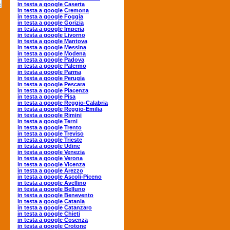
in testa a google Caserta
in testa a google Cremona
in testa a google Foggia
in testa a google Gorizia
in testa a google Imperia
in testa a google Livorno
in testa a google Mantova
in testa a google Messina
in testa a google Modena
in testa a google Padova
in testa a google Palermo
in testa a google Parma
in testa a google Perugia
in testa a google Pescara
in testa a google Piacenza
in testa a google Pisa
in testa a google Reggio-Calabria
in testa a google Reggio-Emilia
in testa a google Rimini
in testa a google Terni
in testa a google Trento
in testa a google Treviso
in testa a google Trieste
in testa a google Udine
in testa a google Venezia
in testa a google Verona
in testa a google Vicenza
in testa a google Arezzo
in testa a google Ascoli-Piceno
in testa a google Avellino
in testa a google Belluno
in testa a google Benevento
in testa a google Catania
in testa a google Catanzaro
in testa a google Chieti
in testa a google Cosenza
in testa a google Crotone