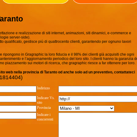
Taranto
ettazione e realizzazione di siti internet, animazioni, siti dinamici, e-commerce e
logie server-side).
o qualificato, gestisce più di quattrocento clienti, garantendo per ognuno lavori
ripongono in Gragraphic la loro fiducia e il 98% dei clienti già acquisiti che ogni
mantenimento e l’aggiornamento periodico del loro sito. I clienti hanno la garanzia d
imo piazzamento sui motori di ricerca, che gragraphic riesce a far ottenere per loro.
 sito web nella provincia di Taranto od anche solo ad un preventivo, contattateci
 1814404)
Indirizzo
Indicare Vs.
sito
Provincia
Indicare i
concorrenti