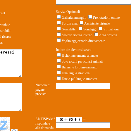
Servizi Opzionali
rnet
Galleria immagini
Prenotazioni online
Forum chat
Assistente virtuale
trabile
Newsletter
Sondaggi
Virtual tour
strabile
Motore ricerca interno
Area protetta
i ricerca
Voglio aggiornarlo direttamente
ori
Inoltre desidero realizzare
Il sito interamente animato
Solo alcuni particolari animati
Banner e loro inserimento
Una lingua straniera
Due o più lingue straniere
Numero di
pagine
previste
ANTISPAM*
=
rispondere
alla domanda