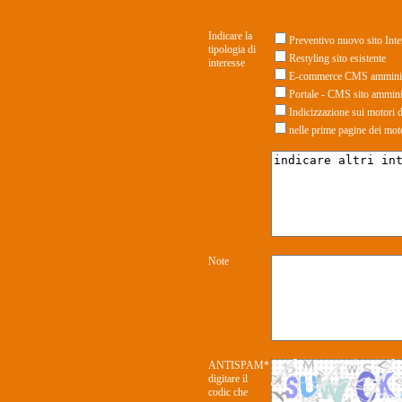
Indicare la
Preventivo nuovo sito Inte
tipologia di
Restyling sito esistente
interesse
E-commerce CMS amminis
Portale - CMS sito ammini
Indicizzazione sui motori d
nelle prime pagine dei mot
Note
ANTISPAM*
digitare il
codic che