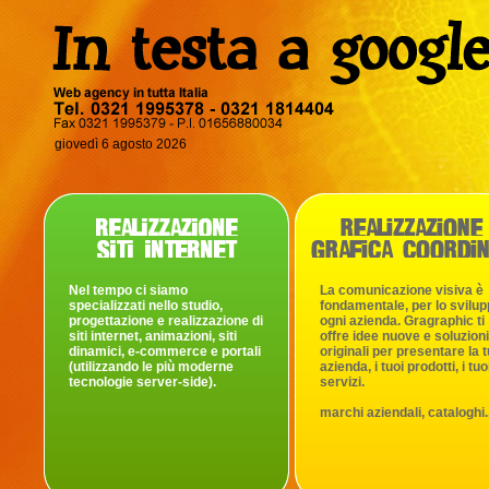
giovedì 6 agosto 2026
Nel tempo ci siamo
La comunicazione visiva è
specializzati nello studio,
fondamentale, per lo svilup
progettazione e realizzazione di
ogni azienda. Gragraphic ti
siti internet, animazioni, siti
offre idee nuove e soluzioni
dinamici, e-commerce e portali
originali per presentare la 
(utilizzando le più moderne
azienda, i tuoi prodotti, i tuo
tecnologie server-side).
servizi.
marchi aziendali, cataloghi..