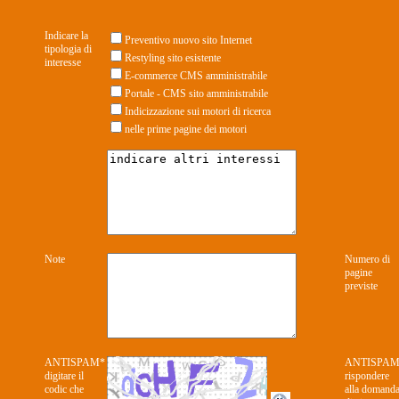
Indicare la
Preventivo nuovo sito Internet
tipologia di
Restyling sito esistente
interesse
E-commerce CMS amministrabile
Portale - CMS sito amministrabile
Indicizzazione sui motori di ricerca
nelle prime pagine dei motori
Note
Numero di
pagine
previste
ANTISPAM*
ANTISPAM
digitare il
rispondere
codic che
alla domand